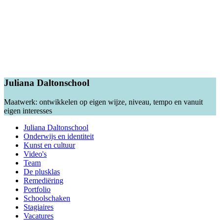
Juliana Daltonschool
Maatwerk: ontwikkelen op eigen wijze, niveau, tempo en vanuit
eigen interesses
Juliana Daltonschool
Onderwijs en identiteit
Kunst en cultuur
Video's
Team
De plusklas
Remediëring
Portfolio
Schoolschaken
Stagiaires
Vacatures