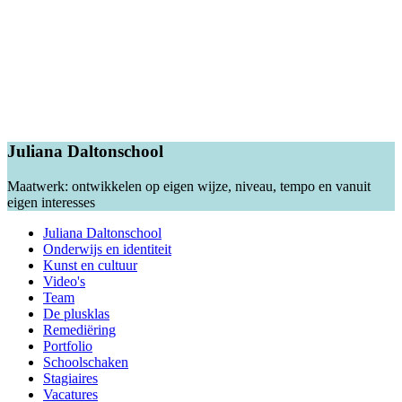
Juliana Daltonschool
Maatwerk: ontwikkelen op eigen wijze, niveau, tempo en vanuit
eigen interesses
Juliana Daltonschool
Onderwijs en identiteit
Kunst en cultuur
Video's
Team
De plusklas
Remediëring
Portfolio
Schoolschaken
Stagiaires
Vacatures