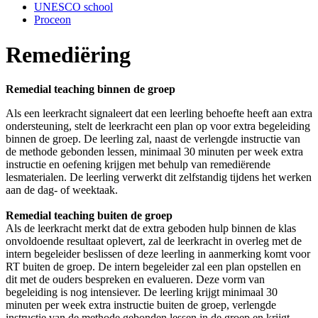
UNESCO school
Proceon
Remediëring
Remedial teaching binnen de groep
Als een leerkracht signaleert dat een leerling behoefte heeft aan extra
ondersteuning, stelt de leerkracht een plan op voor extra begeleiding
binnen de groep. De leerling zal, naast de verlengde instructie van
de methode gebonden lessen, minimaal 30 minuten per week extra
instructie en oefening krijgen met behulp van remediërende
lesmaterialen. De leerling verwerkt dit zelfstandig tijdens het werken
aan de dag- of weektaak.
Remedial teaching buiten de groep
Als de leerkracht merkt dat de extra geboden hulp binnen de klas
onvoldoende resultaat oplevert, zal de leerkracht in overleg met de
intern begeleider beslissen of deze leerling in aanmerking komt voor
RT buiten de groep. De intern begeleider zal een plan opstellen en
dit met de ouders bespreken en evalueren. Deze vorm van
begeleiding is nog intensiever. De leerling krijgt minimaal 30
minuten per week extra instructie buiten de groep, verlengde
instructie van de methode gebonden lessen in de groep en krijgt