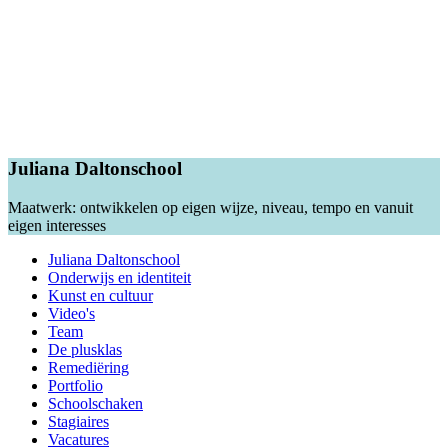
Juliana Daltonschool
Maatwerk: ontwikkelen op eigen wijze, niveau, tempo en vanuit
eigen interesses
Juliana Daltonschool
Onderwijs en identiteit
Kunst en cultuur
Video's
Team
De plusklas
Remediëring
Portfolio
Schoolschaken
Stagiaires
Vacatures