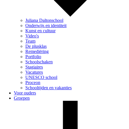
Juliana Daltonschool
Onderwijs en identiteit
Kunst en cultuur
Video's
Team
De plusklas
Remediëring
Portfolio
Schoolschaken
Stagiaires
Vacatures
UNESCO school
Proceon
Schooltijden en vakanties
Voor ouders
Groepen